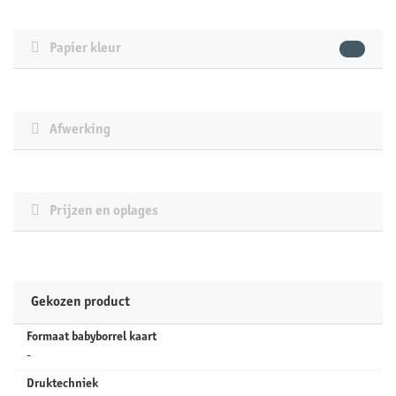
Papier kleur
Afwerking
Prijzen en oplages
Gekozen product
Formaat babyborrel kaart
-
Druktechniek