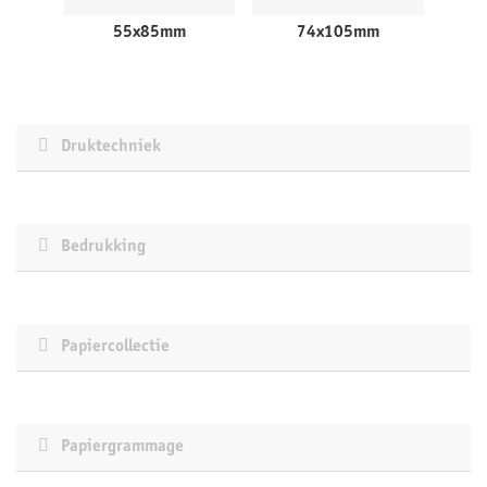
55x85mm
74x105mm
Druktechniek
Bedrukking
Papiercollectie
Papiergrammage